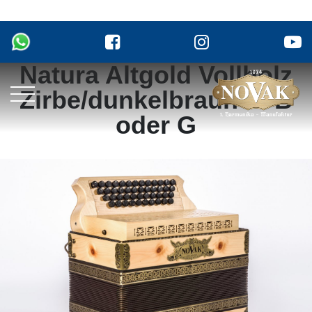
Natura Altgold Vollholz
Zirbe/dunkelbraun in B
oder G